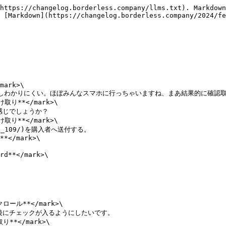
https://changelog.borderless.company/llms.txt). Markdown
 [Markdown](https://changelog.borderless.company/2024/fe
mark>\

け取り**</mark>\

け取り**</mark>\

**</mark>\

rd**</mark>\

クロール**</mark>\

り**</mark>\
