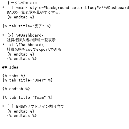
  トークンのclaim

* [ ] <mark style="background-color:blue;">**#Dashboard
  DAOの一覧表示を見やすくする。

  {% endtab %}

{% tab title="完了" %}

* [x] \#Dashboard\

  社員権購入者の情報一覧表示

* [x] \#Dashboard\

  社員名簿をcsvでexportできる

  {% endtab %}

  {% endtabs %}

## Idea

{% tabs %}

{% tab title="User" %}

{% endtab %}

{% tab title="Team" %}

* [ ] ENSのサブドメイン割り当て

  {% endtab %}
