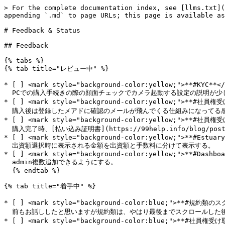
> For the complete documentation index, see [llms.txt](
appending `.md` to page URLs; this page is available as
# Feedback & Status

## Feedback

{% tabs %}

{% tab title="レビュー中" %}

* [ ] <mark style="background-color:yellow;">**#KYC**</
  PCでの購入手続きの際の顔面チェックでカメラ起動する設定の説明が少しわかりにくい。ほぼみんなスマホに行っちゃいますね、まあ結果的に確認取れるので良いですが。

* [ ] <mark style="background-color:yellow;">**#社員権受
  購入後は登録したメアドに確認のメールが飛んでくる仕組みになってる感じでしょうか？

* [ ] <mark style="background-color:yellow;">**#社員権受
  購入完了時、[払い込み証明書](https://99help.info/blog/post_109/)を購入者へ送付する。

* [ ] <mark style="background-color:yellow;">**#Estuary
  出資額選択時に表示される金額を出資額と手数料に分けて表示する。

* [ ] <mark style="background-color:yellow;">**#Dashboa
  admin複数追加できるようにする。

  {% endtab %}

{% tab title="着手中" %}

* [ ] <mark style="background-color:blue;">**#規約類のス
  前もお話ししたと思いますが規約類は、やはり最後までスクロールした後にチェックが入るようにしたいです。

* [ ] <mark style="background-color:blue;">**#社員権受け取